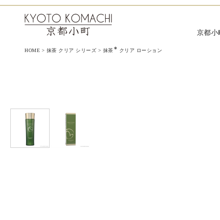
京都小町化粧品‐日本を肌で感じ
京都小
∗
HOME
>
抹茶 クリア シリーズ
>
抹茶
クリア ローション