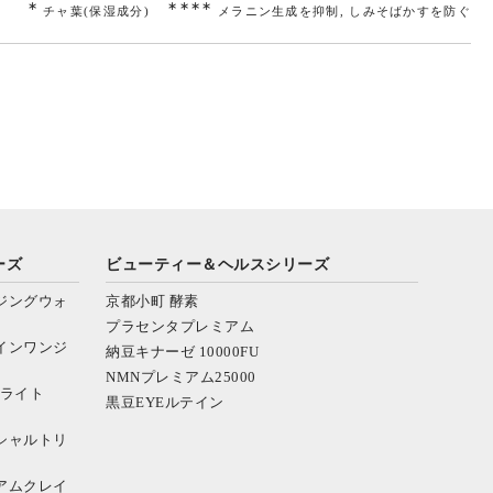
∗
∗∗∗∗
チャ葉(保湿成分)
メラニン生成を抑制, しみそばかすを防ぐ
ーズ
ビューティー＆ヘルスシリーズ
ジングウォ
京都小町 酵素
プラセンタプレミアム
インワンジ
納豆キナーゼ 10000FU
NMNプレミアム25000
イライト
黒豆EYEルテイン
シャルトリ
アムクレイ