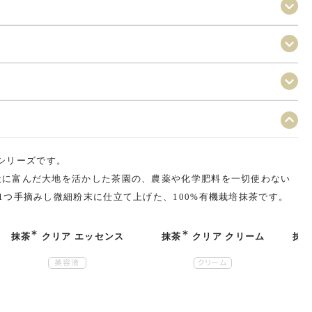
シリーズです。
伏に富んだ大地を活かした茶園の、農薬や化学肥料を一切使わない
1つ手摘みし微細粉末に仕立て上げた、100%有機栽培抹茶です。
∗
∗
抹茶
クリア エッセンス
抹茶
クリア クリーム
抹
美容液
クリーム