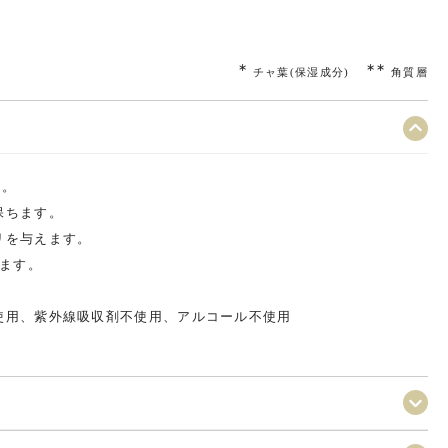
∗
∗∗
チャ葉(保湿成分)
角質層
す。
保ちます。
リを与えます。
います。
。
使用、紫外線吸収剤不使用、アルコール不使用