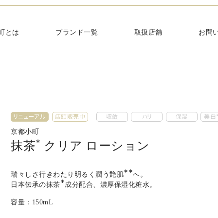
てほしい
町とは
ブランド一覧
取扱店舗
お問
リニューアル
店頭販売中
収斂
ハリ
保湿
美白*
京都小町
∗
抹茶
クリア ローション
∗∗
瑞々しさ行きわたり明るく潤う艶肌
へ。
∗
日本伝承の抹茶
成分配合、濃厚保湿化粧水。
容量：
150mL