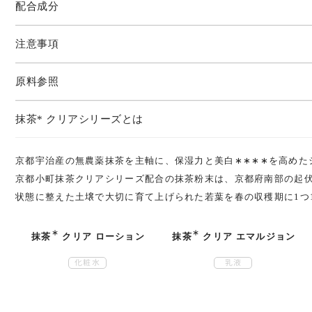
配合成分
注意事項
原料参照
抹茶* クリアシリーズとは
京都宇治産の無農薬抹茶を主軸に、保湿力と美白
∗∗∗∗
を高めた
京都小町抹茶クリアシリーズ配合の抹茶粉末は、京都府南部の起
状態に整えた土壌で大切に育て上げられた若葉を春の収穫期に1つ
∗
∗
抹茶
クリア ローション
抹茶
クリア エマルジョン
化粧水
乳液