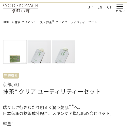
‐日本を肌で感じてほしい
京都小町化粧品‐日本を肌で感じてほしい
JP
EN
CH
∗
HOME
>
抹茶 クリア シリーズ
>
抹茶
クリア ユーティリティーセット
完売御礼
京都小町
抹茶
∗
クリア ユーティリティーセット
∗∗
瑞々しさ行きわたり明るく潤う艶肌
へ。
日本伝承の抹茶成分配合、スキンケア単包詰め合せセット。
容量：