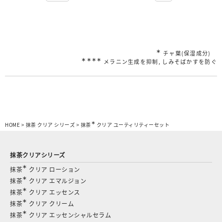
∗
チャ葉(保湿成分)
∗∗∗∗
メラニン生成を抑制, しみそばかすを防ぐ
∗
HOME
>
抹茶 クリア シリーズ
>
抹茶
クリア ユーティリティーセット
抹茶クリアシリーズ
∗
抹茶
クリア ローション
∗
抹茶
クリア エマルジョン
∗
抹茶
クリア エッセンス
∗
抹茶
クリア クリーム
∗
抹茶
クリア エッセンシャルセラム