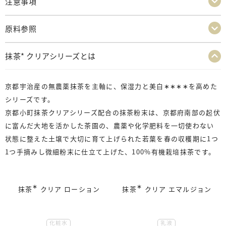
注意事項
原料参照
抹茶* クリアシリーズとは
京都宇治産の無農薬抹茶を主軸に、保湿力と美白
∗∗∗∗
を高めた
シリーズです。
京都小町抹茶クリアシリーズ配合の抹茶粉末は、京都府南部の起伏
に富んだ大地を活かした茶園の、農薬や化学肥料を一切使わない
状態に整えた土壌で大切に育て上げられた若葉を春の収穫期に1つ
1つ手摘みし微細粉末に仕立て上げた、100%有機栽培抹茶です。
∗
∗
抹茶
クリア ローション
抹茶
クリア エマルジョン
化粧水
乳液