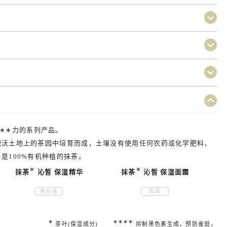
∗∗
力的系列产品。
肥沃土地上的茶园中培育而成，土壤没有使用任何农药或化学肥料，
是100%有机种植的抹茶。
∗
∗
抹茶
沁皙 保湿精华
抹茶
沁皙 保湿面霜
美容液
面霜
∗
∗∗∗∗
茶叶(保湿成分)
抑制黑色素生成，预防雀斑。