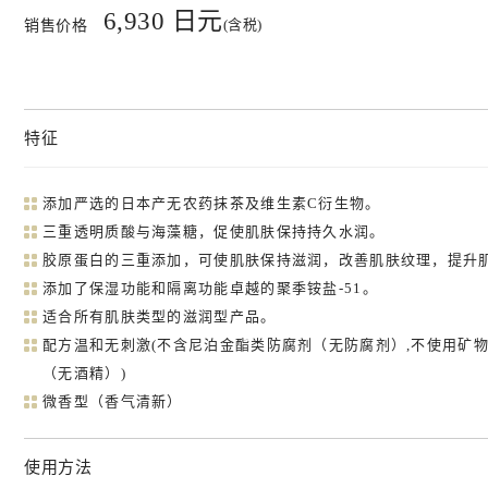
6,930 日元
(含税)
销售价格
特征
添加严选的日本产无农药抹茶及维生素C衍生物。
三重透明质酸与海藻糖，促使肌肤保持持久水润。
胶原蛋白的三重添加，可使肌肤保持滋润，改善肌肤纹理，提升
添加了保湿功能和隔离功能卓越的聚季铵盐-51。
适合所有肌肤类型的滋润型产品。
配方温和无刺激(不含尼泊金酯类防腐剂（无防腐剂）,不使用矿物
（无酒精）)
微香型（香气清新）
使用方法