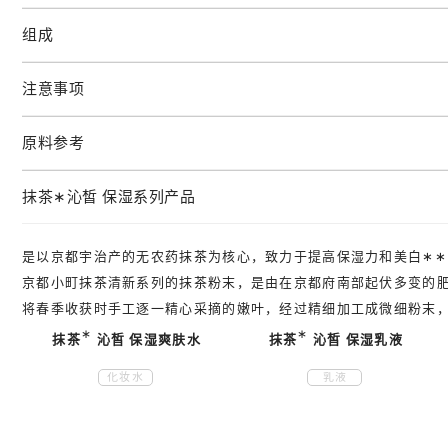
组成
注意事项
原料参考
抹茶
∗
沁皙 保湿系列产品
是以京都宇治产的无农药抹茶为核心，致力于提高保湿力和美白
∗∗
京都小町抹茶清新系列的抹茶粉末，是由在京都府南部起伏多变的
将春季收获时手工逐一精心采摘的嫩叶，经过精细加工成微细粉末，
∗
∗
抹茶
沁皙 保湿爽肤水
抹茶
沁皙 保湿乳液
化妆水
乳液