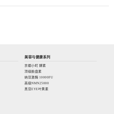
美容与健康系列
京都小町 酵素
顶级胎盘素
纳豆激酶 10000FU
高级NMN25000
黑豆EYE叶黄素