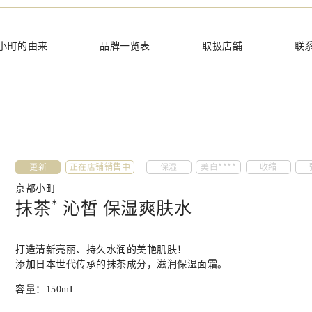
てほしい
小町的由来
品牌一览表
取扱店舗
联
更新
正在店铺销售中
保湿
美白****
收缩
京都小町
∗
抹茶
沁皙 保湿爽肤水
打造清新亮丽、持久水润的美艳肌肤！
添加日本世代传承的抹茶成分，滋润保湿面霜。
容量：
150mL