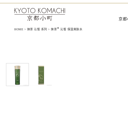
京都小町化妆品‐日本を肌で感じ
京都
∗
HOME
>
抹茶 沁皙 系列
>
抹茶
沁皙 保湿爽肤水