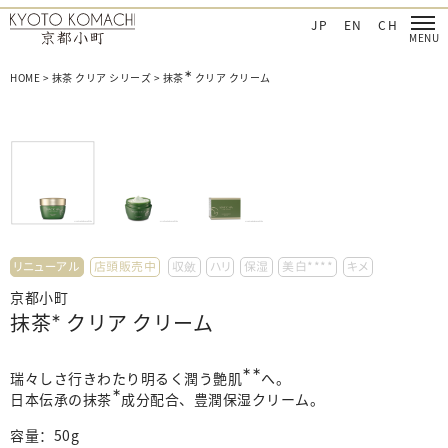
‐日本を肌で感じてほしい
京都小町化粧品‐日本を肌で感じてほしい
JP
EN
CH
∗
HOME
>
抹茶 クリア シリーズ
>
抹茶
クリア クリーム
リニューアル
店頭販売中
収斂
ハリ
保湿
美白****
キメ
京都小町
抹茶
∗
クリア クリーム
∗∗
瑞々しさ行きわたり明るく潤う艶肌
へ。
∗
日本伝承の抹茶
成分配合、豊潤保湿クリーム。
容量：
50g