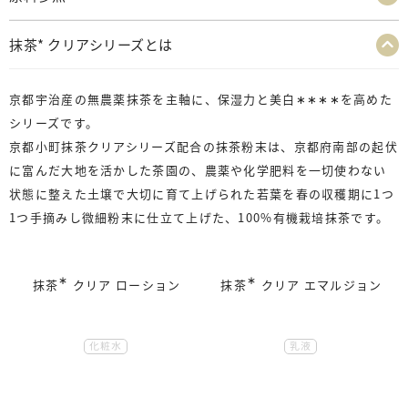
抹茶* クリアシリーズとは
京都宇治産の無農薬抹茶を主軸に、保湿力と美白
∗∗∗∗
を高めた
シリーズです。
京都小町抹茶クリアシリーズ配合の抹茶粉末は、京都府南部の起伏
に富んだ大地を活かした茶園の、農薬や化学肥料を一切使わない
状態に整えた土壌で大切に育て上げられた若葉を春の収穫期に1つ
1つ手摘みし微細粉末に仕立て上げた、100%有機栽培抹茶です。
∗
∗
抹茶
クリア ローション
抹茶
クリア エマルジョン
化粧水
乳液