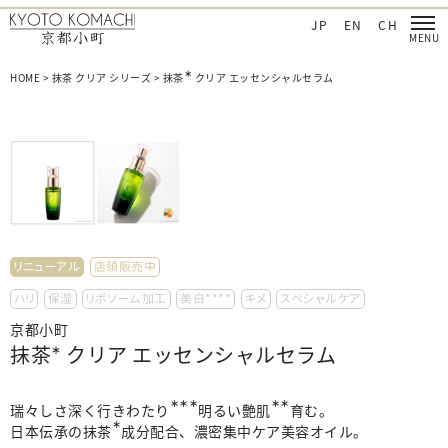
‐日本を肌で感じてほしい
京都小町化粧品‐日本を肌で感じてほしい
JP
EN
CH
∗
HOME
>
抹茶 クリア シリーズ
>
抹茶
クリア エッセンシャルセラム
リニューアル
店頭販売中
ハリ
保湿
リポソーム加工
美白****
キメ
スペシャルケア
京都小町
抹茶
∗
クリア エッセンシャルセラム
∗∗∗
∗∗
瑞々しさ深く行きわたり
明るい艶肌
育む。
∗
日本伝承の抹茶
成分配合、濃密集中ケア美容オイル。