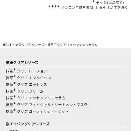
∗
チャ葉(保湿成分)
∗∗∗∗
メラニン生成を抑制, しみそばかすを防ぐ
∗
HOME
>
抹茶 クリア シリーズ
>
抹茶
クリア エッセンシャルセラム
抹茶クリアシリーズ
∗
抹茶
クリア ローション
∗
抹茶
クリア エマルジョン
∗
抹茶
クリア エッセンス
∗
抹茶
クリア クリーム
∗
抹茶
クリア エッセンシャルセラム
∗
抹茶
クリア フェイシャルトリートメントマスク
∗
抹茶
クリア ユーティリティーセット
桜エイジングケアシリーズ
∗∗∗