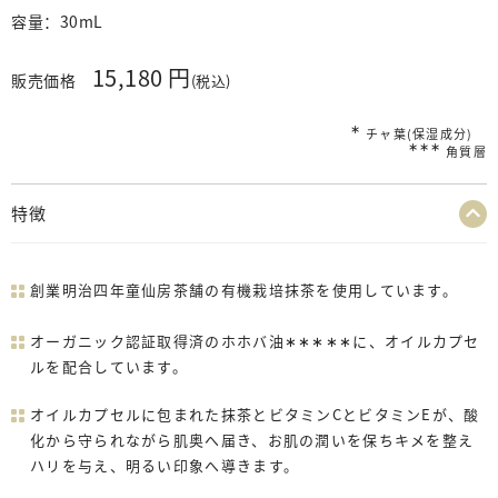
容量：
30mL
15,180 円
販売価格
(税込)
∗
チャ葉(保湿成分)
∗∗∗
角質層
特徴
創業明治四年童仙房茶舗の有機栽培抹茶を使用しています。
オーガニック認証取得済のホホバ油
∗∗∗∗∗
に、オイルカプセ
ルを配合しています。
オイルカプセルに包まれた抹茶とビタミンCとビタミンEが、酸
化から守られながら肌奥へ届き、お肌の潤いを保ちキメを整え
ハリを与え、明るい印象へ導きます。