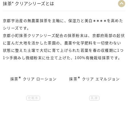
抹茶* クリアシリーズとは
京都宇治産の無農薬抹茶を主軸に、保湿力と美白
∗∗∗∗
を高めた
シリーズです。
京都小町抹茶クリアシリーズ配合の抹茶粉末は、京都府南部の起伏
に富んだ大地を活かした茶園の、農薬や化学肥料を一切使わない
状態に整えた土壌で大切に育て上げられた若葉を春の収穫期に1つ
1つ手摘みし微細粉末に仕立て上げた、100%有機栽培抹茶です。
∗
∗
抹茶
クリア ローション
抹茶
クリア エマルジョン
化粧水
乳液