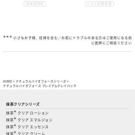
泡状洗顔料
ジェル状美容液
∗∗∗
小さなお子様、妊婦を含む／お肌にトラブルのある方はご使用になる前
に医師にご相談ください
HOME
>
ナチュラルバイオフォースシリーズ
>
ナチュラルバイオフォース プレミアムクレイパック
抹茶クリアシリーズ
∗
抹茶
クリア ローション
∗
抹茶
クリア エマルジョン
∗
抹茶
クリア エッセンス
∗
抹茶
クリア クリーム