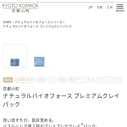
‐日本を肌で感じてほしい
京都小町化粧品‐日本を肌で感じてほしい
JP
EN
CH
HOME
>
ナチュラルバイオフォースシリーズ
>
ナチュラルバイオフォース プレミアムクレイパック
New
店頭販売中
収斂
ハリ
保湿
美白****
キメ
スペシャルケア
京都小町
ナチュラルバイオフォース プレミアムクレイ
パック
洗い流すたび、肌目覚める。
∗
バスルームで週２回のプレミアムなクレイ
パック。