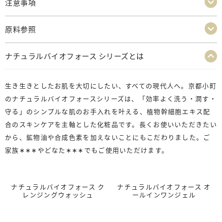
注意事項
原料参照
ナチュラルバイオフォース シリーズとは
生き生きとしたお肌を大切にしたい、すべての現代人へ。京都小町
のナチュラルバイオフォースシリーズは、「効率よく洗う・潤す・
守る」のシンプルな肌のお手入れを叶える、植物幹細胞エキス配
合のスキンケアを主軸とした化粧品です。長くお使いいただきたい
から、鉱物油や合成色素を加えないことにもこだわりました。ご
家族
∗∗∗
やどなた
∗∗∗
でもご使用いただけます。
ナチュラルバイオフォース ク
ナチュラルバイオフォース オ
レンジングウォッシュ
ールインワンジェル