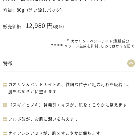
容量：
80g（洗い流しパック）
12,980 円
販売価格
(税込)
∗
カオリン・ベントナイト(整肌成分)
∗∗∗∗
メラニン生成を抑制, しみそばかすを防ぐ
特徴
カオリン＆ベントナイトの、微細な粒子が毛穴汚れを吸着し、
肌をなめらかに整えます
（スギ／ヒノキ）幹発酵エキスが、肌をすこやかに整えます
フルボ酸が、お肌に潤いを与えます
ナイアシンアミドが、肌をすこやかに保ちます