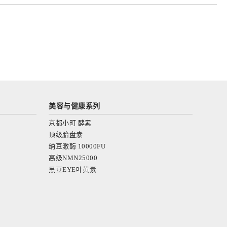
美容与健康系列
京都小町 酵素
顶级胎盘素
纳豆激酶 10000FU
高级NMN25000
黑豆EYE叶黄素