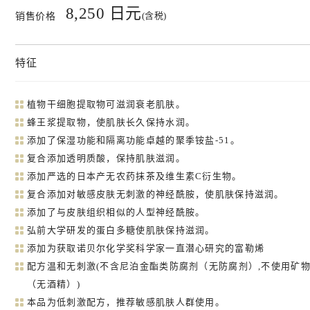
8,250 日元
(含税)
销售价格
特征
植物干细胞提取物可滋润衰老肌肤。
蜂王浆提取物，使肌肤长久保持水润。
添加了保湿功能和隔离功能卓越的聚季铵盐-51。
复合添加透明质酸，保持肌肤滋润。
添加严选的日本产无农药抹茶及维生素C衍生物。
复合添加对敏感皮肤无刺激的神经酰胺，使肌肤保持滋润。
添加了与皮肤组织相似的人型神经酰胺。
弘前大学研发的蛋白多糖使肌肤保持滋润。
添加为获取诺贝尔化学奖科学家一直潜心研究的富勒烯
配方温和无刺激(不含尼泊金酯类防腐剂（无防腐剂）,不使用矿物
（无酒精）)
本品为低刺激配方，推荐敏感肌肤人群使用。