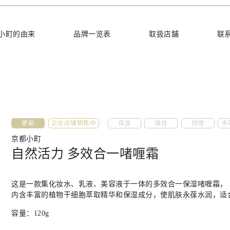
てほしい
小町的由来
品牌一览表
取扱店舗
联
更新
正在店铺销售中
保湿
弹性
纹理
多
京都小町
自然活力 多效合一啫喱霜
这是一款集化妆水、乳液、美容液于一体的多效合一保湿啫喱霜，
内含丰富的植物干细胞萃取精华和保湿成分，使肌肤永葆水润，适
容量：
120g