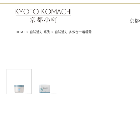
京都小町化妆品‐日本を肌で感じ
京都
HOME
>
自然活力 系列
>
自然活力 多效合一啫喱霜