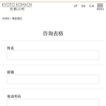
‐日本を肌で感じてほしい
京都小町化妆品‐日本を肌で感じてほしい
JP
EN
CH
HOME
>
联系我们
咨
询
表
格
姓名
邮箱
电话号码