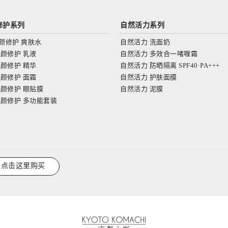
修护系列
自然活力
系列
颜修护 爽肤水
自然活力 洗面奶
颜修护 乳液
自然活力 多效合一啫喱霜
颜修护 精华
自然活力 防晒隔离 SPF40·PA+++
颜修护 面霜
自然活力 护肤面膜
颜修护 眼贴膜
自然活力 泥膜
颜修护 多功能套装
点击这里购买
京都小町化妆品‐日本を