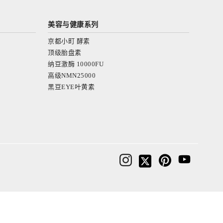
美容与健康系列
京都小町 酵素
顶级胎盘素
纳豆激酶 10000FU
高级NMN25000
黑豆EYE叶黄素
肌で感じてほしい