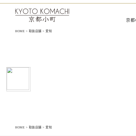
京都小町化妆品‐日本を肌で感じ
京都
HOME
>
取扱店舗
>
爱知
HOME
>
取扱店舗
>
爱知