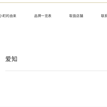
てほしい
小町的由来
品牌一览表
取扱店舗
联
爱知